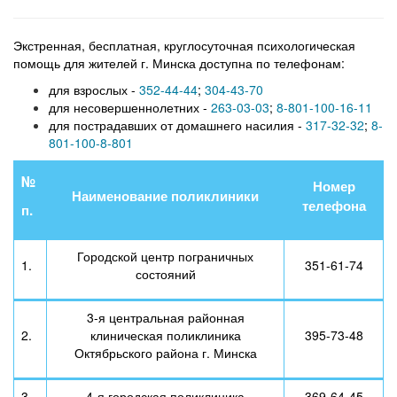
Экстренная, бесплатная, круглосуточная психологическая
помощь для жителей г. Минска доступна по телефонам:
для взрослых -
352-44-44
;
304-43-70
для несовершеннолетних -
263-03-03
;
8-801-100-16-11
для пострадавших от домашнего насилия -
317-32-32
;
8-
801-100-8-801
№
Номер
Наименование поликлиники
телефона
п.
Городской центр пограничных
1.
351-61-74
состояний
3-я центральная районная
2.
клиническая поликлиника
395-73-48
Октябрьского района г. Минска
3.
4-я городская поликлиника
369-64-45