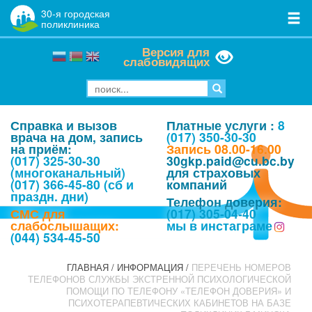
30
-я городская
поликлиника
Версия для
слабовидящих
Справка и вызов
Платные услуги :
8
врача на дом, запись
(017) 350-30-30
на приём:
Запись 08.00-16.00
(017) 325-30-30
30gkp.paid@cu.bc.by
(многоканальный)
для страховых
(017) 366-45-80 (сб и
компаний
праздн. дни)
Телефон доверия:
СМС для
(017) 305-04-40
слабослышащих:
мы в инстаграме
(044) 534-45-50
ГЛАВНАЯ
/
ИНФОРМАЦИЯ
/
ПЕРЕЧЕНЬ НОМЕРОВ
ТЕЛЕФОНОВ СЛУЖБЫ ЭКСТРЕННОЙ ПСИХОЛОГИЧЕСКОЙ
ПОМОЩИ ПО ТЕЛЕФОНУ «ТЕЛЕФОН ДОВЕРИЯ» И
ПСИХОТЕРАПЕВТИЧЕСКИХ КАБИНЕТОВ НА БАЗЕ