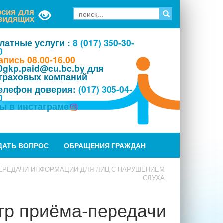
рсия для
видящих
латные услуги :
8 (017) 350-30-
0
апись 08.00-16.00
0gkp.paid@cu.bc.by для
траховых компаний
елефон доверия:
(017) 305-04-
0
ы в инстаграме
ДАТЬ ВОПРОС
ОБРАЩЕНИЯ ГРАЖДАН
ЕРЕДАЧИ ИНФОРМАЦИИ ДЛЯ ЛИЦ С НАРУШЕНИЕМ
СЛУХА
тр приёма-передачи