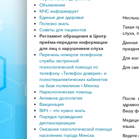
Объявления
МЧС информирует
Единые дни здоровья
Неслыша
Полезно знать
Такая п
Советы для пациентов
слуха, 
Регламент обращения в Центр
приёма-передачи информации
Данная 
для лиц с нарушением слуха
праздни
Перечень номеров телефонов
Для кон
службы экстренной
психологической помощи по
Для свя
телефону «Телефон доверия» и
психотерапевтических кабинетов
на базе поликлиник г.Минска
Наркологическая помощь
Активное долголетие
После н
Вакцинация
здравоо
ВИЧ – что нужно знать
Вашу фа
Порядок проведения
Медицин
диспансеризации
языка.
Оказание сексологической помощи
населению города Минска
Ведите 