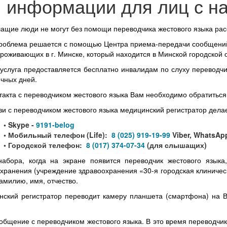
информации для лиц с н
щие люди не могут без помощи переводчика жестового языка расс
роблема решается с помощью Центра приема-передачи сообщений
проживающих в г. Минске, который находится в Минской городской
услуга предоставляется бесплатно инвалидам по слуху переводчи
чных дней.
такта с переводчиком жестового языка Вам необходимо обратиться
зи с переводчиком жестового языка медицинский регистратор дела
• Skype -
9191-belog
• Мобильный телефон (Life):
8 (025) 919-19-99
Viber, WhatsA
• Городской телефон:
8 (017) 374-07-34
(для слышащих)
абора, когда на экране появится переводчик жестового языка
хранения (учреждение здравоохранения «30-я городская клиническ
милию, имя, отчество.
ский регистратор переводит камеру планшета (смартфона) на В
общение с переводчиком жестового языка. В это время переводчи