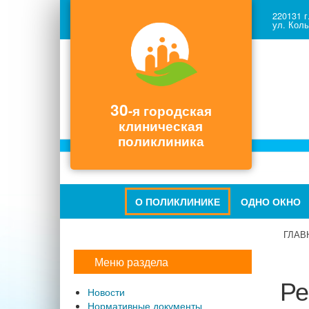
220131 г
ул. Коль
30
-я городская
клиническая
поликлиника
О ПОЛИКЛИНИКЕ
ОДНО ОКНО
ГЛАВ
Меню раздела
Ре
Новости
Нормативные документы