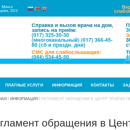
Ве
. Минск
слабо
цова, 53/2
Справка и вызов врача на дом,
П
запись на приём:
3
(017) 325-30-30
З
(многоканальный)
(017) 366-45-
3
80 (сб и праздн. дни)
с
СМС для слабослышащих:
Т
(044) 534-45-50
4
м
ПЛАТНЫЕ УСЛУГИ
ИНФОРМАЦИЯ
КОНТАКТЫ
ЗА
НАЯ
/
ИНФОРМАЦИЯ
/
РЕГЛАМЕНТ ОБРАЩЕНИЯ В ЦЕНТР ПРИЁМА-П
гламент обращения в Цен