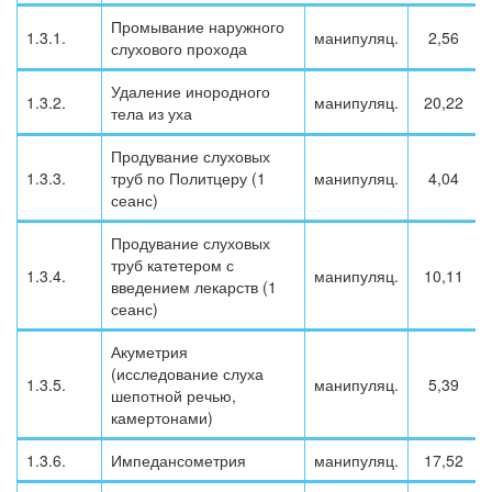
Промывание наружного
1.3.1.
манипуляц.
2,56
слухового прохода
Удаление инородного
1.3.2.
манипуляц.
20,22
тела из уха
Продувание слуховых
1.3.3.
труб по Политцеру (1
манипуляц.
4,04
сеанс)
Продувание слуховых
труб катетером с
1.3.4.
манипуляц.
10,11
введением лекарств (1
сеанс)
Акуметрия
(исследование слуха
1.3.5.
манипуляц.
5,39
шепотной речью,
камертонами)
1.3.6.
Импедансометрия
манипуляц.
17,52