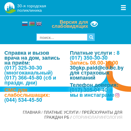
30
-я городская
поликлиника
Версия для
слабовидящих
Справка и вызов
Платные услуги :
8
врача на дом, запись
(017) 350-30-30
на приём:
Запись 08.00-16.00
(017) 325-30-30
30gkp.paid@cu.bc.by
(многоканальный)
для страховых
(017) 366-45-80 (сб и
компаний
праздн. дни)
Телефон доверия:
СМС для
(017) 305-04-40
слабослышащих:
мы в инстаграме
(044) 534-45-50
ГЛАВНАЯ
/
ПЛАТНЫЕ УСЛУГИ
/
ПРЕЙСКУРАНТЫ ДЛЯ
ГРАЖДАН РБ
/
ОТОРИНОЛАРИНГОЛОГИЯ