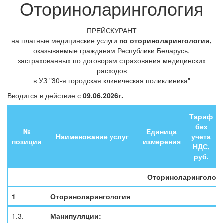
Оториноларингология
ПРЕЙСКУРАНТ
на платные медицинские услуги
по оториноларингологии,
оказываемые гражданам Республики Беларусь,
застрахованных по договорам страхования медицинских
расходов
в УЗ "30-я городская клиническая поликлиника"
Вводится в действие с
09.06.2026г.
Тариф
без
№
Единица
Наименование услуг
учета
позиции
измерения
НДС,
руб.
Оториноларинголог
1
Оториноларингология
1.3.
Манипуляции: