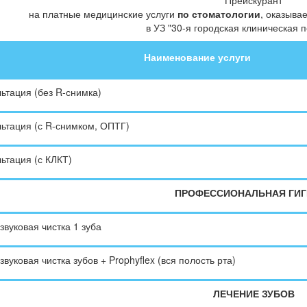
Прейскурант
на платные медицинские услуги
по стоматологии
, оказыва
в УЗ "30-я городская клиническая 
Наименование услуги
ьтация (без R-снимка)
ьтация (с R-снимком, ОПТГ)
ьтация (с КЛКТ)
ПРОФЕССИОНАЛЬНАЯ ГИГ
звуковая чистка 1 зуба
звуковая чистка зубов + Prophyflex (вся полость рта)
ЛЕЧЕНИЕ ЗУБОВ