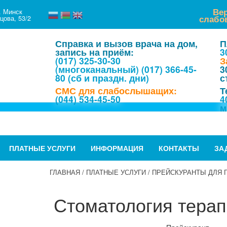
Ве
. Минск
слабо
цова, 53/2
Справка и вызов врача на дом,
П
запись на приём:
3
(017) 325-30-30
З
(многоканальный)
(017) 366-45-
3
80 (сб и праздн. дни)
с
СМС для слабослышащих:
Т
(044) 534-45-50
4
м
ПЛАТНЫЕ УСЛУГИ
ИНФОРМАЦИЯ
КОНТАКТЫ
ЗА
ГЛАВНАЯ
/
ПЛАТНЫЕ УСЛУГИ
/
ПРЕЙСКУРАНТЫ ДЛЯ 
Стоматология терап