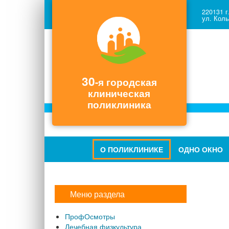
220131 г
ул. Коль
30
-я городская
клиническая
поликлиника
О ПОЛИКЛИНИКЕ
ОДНО ОКНО
Меню раздела
ПрофОсмотры
Лечебная физкультура