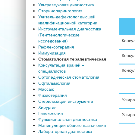
Ультразвуковая диагностика
Оториноларингология
Учитель-дефектолог высшей
квалификационной категории
Инструментальная диагностика
(Рентгенологические
Консул
исследования)
Рефлексотерапия
Иммунизация
Консул
Стоматология терапевтическая
Консультация врачей –
Консул
специалистов
Ортопедическая стоматология
Офтальмология
Массаж
Физиотерапия
Ультра
Стерилизация инструмента
Хирургия
Гинекология
Ультра
Функциональная диагностика
Манипуляции общего назначения
Лабораторная диагностика