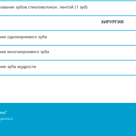
вание зубов стекловолокон. лентой (1 зуб)
ХИРУРГИЯ
ие однокорневого зуба
ие многокорневого зуба
ие зуба мудрости
ика"
данных