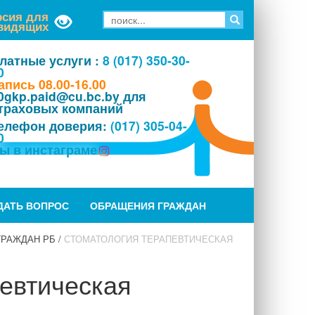
рсия для
видящих
латные услуги :
8 (017) 350-30-
0
апись 08.00-16.00
0gkp.paid@cu.bc.by для
траховых компаний
елефон доверия:
(017) 305-04-
0
ы в инстаграме
ДАТЬ ВОПРОС
ОБРАЩЕНИЯ ГРАЖДАН
ГРАЖДАН РБ
/
СТОМАТОЛОГИЯ ТЕРАПЕВТИЧЕСКАЯ
евтическая