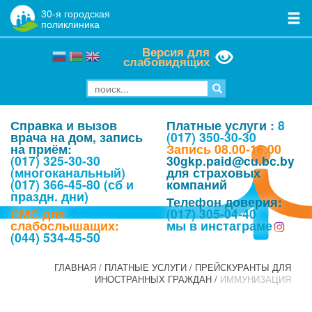
30
-я городская
поликлиника
Версия для
слабовидящих
Справка и вызов
Платные услуги :
8
врача на дом, запись
(017) 350-30-30
на приём:
Запись 08.00-16.00
(017) 325-30-30
30gkp.paid@cu.bc.by
(многоканальный)
для страховых
(017) 366-45-80 (сб и
компаний
праздн. дни)
Телефон доверия:
СМС для
(017) 305-04-40
слабослышащих:
мы в инстаграме
(044) 534-45-50
ГЛАВНАЯ
/
ПЛАТНЫЕ УСЛУГИ
/
ПРЕЙСКУРАНТЫ ДЛЯ
ИНОСТРАННЫХ ГРАЖДАН
/
ИММУНИЗАЦИЯ