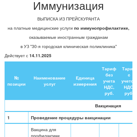
Иммунизация
ВЫПИСКА ИЗ ПРЕЙСКУРАНТА
на платные медицинские услуги
по иммунопрофилактике,
оказываемые иностранным гражданам
в УЗ "30-я городская клиническая поликлиника"
Действует с
14.11.2025
Тариф
Тариф
без
с
№
Наименование
Единица
учета
учетом
позиции
услуг
измерения
НДС,
НДС,
руб.
руб.
Вакцинация
1
Проведение процедуры вакцинации
Вакцина для
профилактики